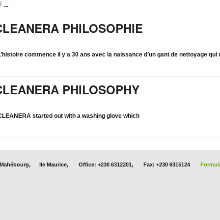
...
CLEANERA PHILOSOPHIE
L’histoire commence il y a 30 ans avec la naissance d’un gant de nettoyage qui 
CLEANERA PHILOSOPHY
CLEANERA
started out with a washing glove which
, Mahébourg, Ile Maurice, Office: +230 6312201, Fax: +230 6315124
Formula