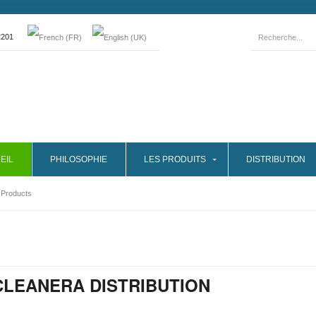
2201
EIL
PHILOSOPHIE
LES PRODUITS
DISTRIBUTION
g Products
CLEANERA DISTRIBUTION