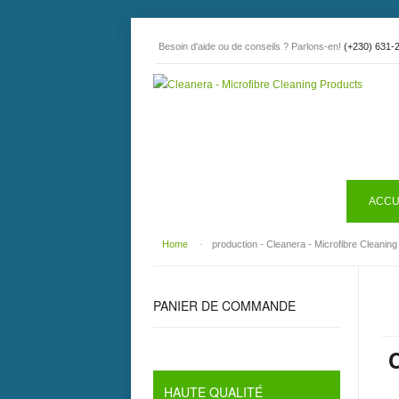
Besoin d'aide ou de conseils ? Parlons-en!
(+230) 631-
ACCU
Home
-
production - Cleanera - Microfibre Cleanin
PANIER DE COMMANDE
HAUTE QUALITÉ